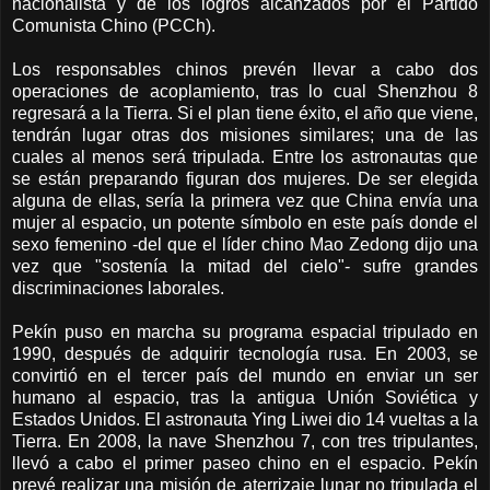
nacionalista y de los logros alcanzados por el Partido
Comunista Chino (PCCh).
Los responsables chinos prevén llevar a cabo dos
operaciones de acoplamiento, tras lo cual Shenzhou 8
regresará a la Tierra. Si el plan tiene éxito, el año que viene,
tendrán lugar otras dos misiones similares; una de las
cuales al menos será tripulada. Entre los astronautas que
se están preparando figuran dos mujeres. De ser elegida
alguna de ellas, sería la primera vez que China envía una
mujer al espacio, un potente símbolo en este país donde el
sexo femenino -del que el líder chino Mao Zedong dijo una
vez que "sostenía la mitad del cielo"- sufre grandes
discriminaciones laborales.
Pekín puso en marcha su programa espacial tripulado en
1990, después de adquirir tecnología rusa. En 2003, se
convirtió en el tercer país del mundo en enviar un ser
humano al espacio, tras la antigua Unión Soviética y
Estados Unidos. El astronauta Ying Liwei dio 14 vueltas a la
Tierra. En 2008, la nave Shenzhou 7, con tres tripulantes,
llevó a cabo el primer paseo chino en el espacio. Pekín
prevé realizar una misión de aterrizaje lunar no tripulada el