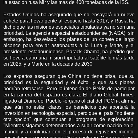
la estación rusa Mir y las más de 400 toneladas de la ISS.
Estados Unidos ha asegurado que no ensayará un nuevo
cohete para llevar gente al espacio hasta 2017, y Rusia ha
dicho que las misiones espaciales tripuladas ya no son una
prioridad. La agencia espacial estadounidense (NASA), sin
embargo, ha desvelado los planes de un cohete de largo
alcance para enviar astronautas a la Luna y Marte, y el
presidente estadounidense, Barack Obama, ha pedido que
se lleve a cabo una misión tripulada al satélite lo más tarde
en 2025, y a Marte en la década de 2030.
Los expertos aseguran que China no tiene prisa, que su
prioridad es la seguridad y el éxito, y que sus planes
podrían retrasarse. Pero la intención de Pekín de participar
en la carrera del espacio es clara. El diario Global Times,
ligado al Diario del Pueblo -órgano oficial del PCCh-, afirma
que aún no están claros los beneficios que aportará la
inversión en tecnología espacial, pero que el país "no tiene
otra opción" que continuar el programa de exploración.
"Mientras sigamos determinados a subir como nación en el
mundo y a continuar con el proceso de rejuvenecimiento,
necesitamos correr riesgos. De lo contrario, China será una